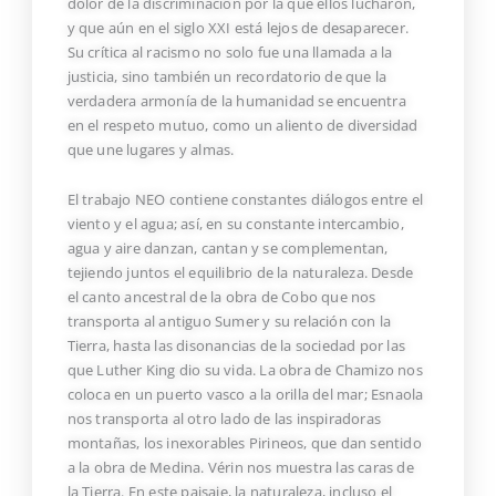
dolor de la discriminación por la que ellos lucharon,
y que aún en el siglo XXI está lejos de desaparecer.
Su crítica al racismo no solo fue una llamada a la
justicia, sino también un recordatorio de que la
verdadera armonía de la humanidad se encuentra
en el respeto mutuo, como un aliento de diversidad
que une lugares y almas.
El trabajo NEO contiene constantes diálogos entre el
viento y el agua; así, en su constante intercambio,
agua y aire danzan, cantan y se complementan,
tejiendo juntos el equilibrio de la naturaleza. Desde
el canto ancestral de la obra de Cobo que nos
transporta al antiguo Sumer y su relación con la
Tierra, hasta las disonancias de la sociedad por las
que Luther King dio su vida. La obra de Chamizo nos
coloca en un puerto vasco a la orilla del mar; Esnaola
nos transporta al otro lado de las inspiradoras
montañas, los inexorables Pirineos, que dan sentido
a la obra de Medina. Vérin nos muestra las caras de
la Tierra. En este paisaje, la naturaleza, incluso el